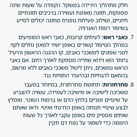
חלק מתהליך הירידה במשקל. הקפדה על שעות שינה
מספקות, תזונה מאוזנת ועשירה ברכיבים תזונתיים
חיוניים, ושילוב פעילות גופנית מתונה יכולים לסייע
בשיפור רמות האנרגיה.
כאבי ראש:
לעיתים קרובות, כאבי ראש המופיעים
במהלך הטיפול קשורים באופן ישיר למאזן נוזלים לקוי.
לפני שפונים למשככי כאבים, קו ההגנה הראשון והיעיל
ביותר הוא וידוא שתייה מספקת לאורך היום. אם כאבי
הראש נמשכים, ניתן ליטול משככי כאבים ללא מרשם,
בהתאם להנחיות ובהיעדר התוויות נגד.
סחרחורות:
תחושת סחרחורת, במיוחד במעבר
משכיבה לישיבה או מישיבה לעמידה, עשויה להצביע
על שינויים זמניים בלחץ הדם או ברמות הסוכר. מומלץ
לבצע שינויי תנוחה באופן הדרגתי ואיטי. ודאו שאתם
שותים מספיק מים באופן עקבי לאורך כל שעות
היממה כדי לשמור על נפח דם תקין.