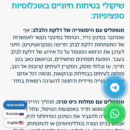
שיקולי בטיחות חיוניים באוכלוסיות
ספציפיות:
מטופלים עם היסטוריה של דלקת הלבלב:
אף
שמדובר בסיכון נדיר, הטיפול בוויגובי נקשר לאפשרות
של התפתחות דלקת לבלב חריפה (פנקראטיטיס). חיוני
לעדכן את הרופא המטפל על כל אירוע של דלקת לבלב
בעבר. הופעת תסמינים מחשידים, ובראשם כאב בטן
חריף, עז ובלתי פוסק, המקרין לעיתים קרובות אל הגב,
ומלווה לעיתים בבחילות ובהקאות, מהווה דגל אדום
ומחייבת פנייה מיידית ודחופה להערכה רפואית בחדר
מיון.
מטופלים עם מחלות כיס מרה:
תהליך הירידה המהירה
Hebrew
במשקל, המושג תדיר באמצעות הטיפול, עלול לשנות את
Russian
הרכב המרה ולהגביר את הסיכון הפיזיולוגי להיווצרות
אבנים בכיס המרה (כולליטיאזיס) או להתפתחות דלקת
English