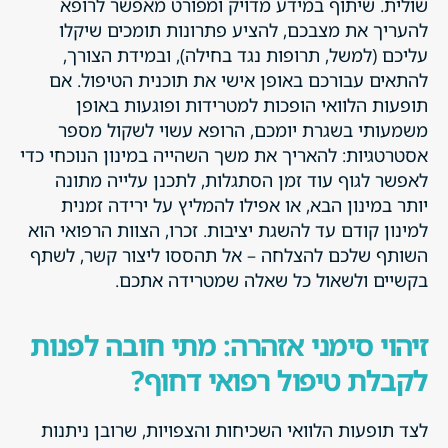
שולית. שיתוף במידע מדויק ומפורט מאפשר לרופא
להעריך את מצבכם, להציע פתרונות תומכים שיקלו
עליכם (למשל, תרופות נגד בחילה), ובמידת הצורך,
להתאים עבורכם באופן אישי את תוכנית הטיפול. אם
תופעות הלוואי הופכות למטרידות ופוגעות באופן
משמעותי בשגרת יומכם, הרופא עשוי לשקול מספר
אסטרטגיות: להאריך את משך השהייה במינון הנוכחי כדי
לאפשר לגוף עוד זמן הסתגלות, לתכנן עלייה מתונה
יותר במינון הבא, או אפילו להמליץ על ירידה זמנית
למינון קודם עד להשגת יציבות. זכרו, הצוות הרפואי הוא
השותף שלכם להצלחה – אל תהססו ליצור קשר, לשתף
בקשיים ולשאול כל שאלה שמטרידה אתכם.
זיהוי סימני אזהרה: מתי חובה לפנות
לקבלת טיפול רפואי דחוף?
לצד תופעות הלוואי השכיחות והצפויות, שרובן ניתנות