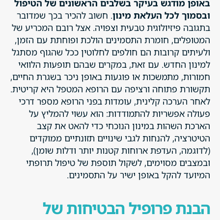
באופן מודגש בעיקר בשלבים הראשונים של הטיפול
ובסמוך לכל העלאת מינון
. חשוב להכיר בכך שמדובר
בתגובה פיזיולוגית טבעית וצפויה. אצל רובם המכריע של
המטופלים, חומרת התסמינים הולכת ופוחתת עם הזמן,
ולעיתים קרובות הם חולפים לחלוטין ככל שהגוף מסתגל
למינון החדש. עם זאת, במקרים שבהם תופעות הלוואי
חמורות, מתמשכות או פוגעות באופן ניכר בשגרת החיים,
תקשורת פתוחה ורציפה עם הרופא המטפל היא קריטית.
לאחר הערכה קלינית, עומדות בפני הרופא מספר דרכי
פעולה אפשריות להתמודדות: הוא עשוי להמליץ על
הארכת השהות במינון הנוכחי כדי להאט את קצב
הטיטרציה, להנחות לגבי שינויים תזונתיים ממוקדים
(לדוגמה, העדפת ארוחות קטנות יותר ודלות שומן),
ובמצבים מסוימים, לשקול תוספת של טיפול תרופתי
המיועד להקל באופן ישיר על התסמינים.
הבנת פרופיל הבטיחות של