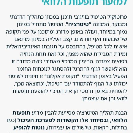
למזעור תופעות הלוואי
פרוטוקול הטיפול בוויגובי תוכנן במכוון כתהליך הדרגתי
ומבוקר, המכונה
“טיטרציה”
. הטיפול מתחיל במינון
נמוך במיוחד, ועולה באופן מדורג ומתוכנן על פני תקופה
של שבועות ואף חודשים. קצב העלייה במינון מותאם
אישית לכל מטופל, בהתבסס על תגובתו האינדיבידואלית
ומידת הסבילות שהוא מפגין, וכל זאת תחת הנחיה
רפואית צמודה. ההיגיון המרכזי מאחורי גישה מדודה זו
הוא לאפשר לגוף להתרגל ולהסתגל לנוכחות החומר
הפעיל באופן הדרגתי. “תקופת אקלום” זו חיונית לשיפור
יכולתו של הגוף להתמודד עם הטיפול, וכתוצאה מכך,
להפחית באופן דרמטי הן את הסיכוי להופעת תופעות
לוואי והן את עוצמתן.
הבנת תהליך הטיטרציה מסייעת להבין מדוע
תופעות
הלוואי, ובמיוחד אלו הקשורות למערכת העיכול
(כמו
בחילות, הקאות, שלשולים או עצירות),
נוטות להופיע