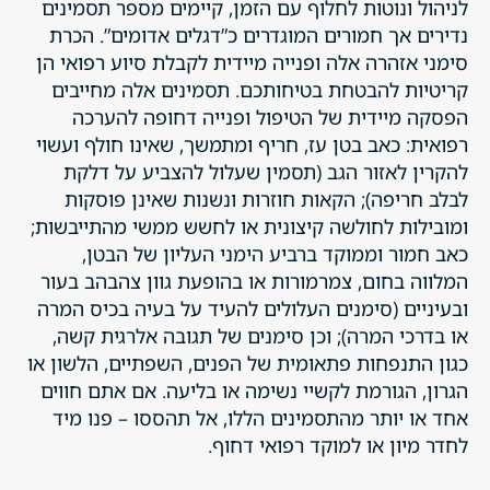
לניהול ונוטות לחלוף עם הזמן, קיימים מספר תסמינים
נדירים אך חמורים המוגדרים כ”דגלים אדומים”. הכרת
סימני אזהרה אלה ופנייה מיידית לקבלת סיוע רפואי הן
קריטיות להבטחת בטיחותכם. תסמינים אלה מחייבים
הפסקה מיידית של הטיפול ופנייה דחופה להערכה
רפואית: כאב בטן עז, חריף ומתמשך, שאינו חולף ועשוי
להקרין לאזור הגב (תסמין שעלול להצביע על דלקת
לבלב חריפה); הקאות חוזרות ונשנות שאינן פוסקות
ומובילות לחולשה קיצונית או לחשש ממשי מהתייבשות;
כאב חמור וממוקד ברביע הימני העליון של הבטן,
המלווה בחום, צמרמורות או בהופעת גוון צהבהב בעור
ובעיניים (סימנים העלולים להעיד על בעיה בכיס המרה
או בדרכי המרה); וכן סימנים של תגובה אלרגית קשה,
כגון התנפחות פתאומית של הפנים, השפתיים, הלשון או
הגרון, הגורמת לקשיי נשימה או בליעה. אם אתם חווים
אחד או יותר מהתסמינים הללו, אל תהססו – פנו מיד
לחדר מיון או למוקד רפואי דחוף.