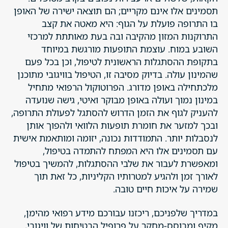
תסמינים אלו אינם מקריים; הם תוצאה ישירה של האופן
בו התרופה פועלת על הגוף: היא מאטה את קצב
התרוקנות המזון מהקיבה ובה בעת מאותתת למרכזי
השובע במוח. עוצמת התופעות מורגשת במיוחד
בתקופת ההסתגלות הראשונית לטיפול, וכן בכל פעם
שהמינון עולה. בדיוק מסיבה זו, הטיפול בוויגובי מתוכנן
מלכתחילה באופן מדורג. הפרוטוקול הרפואי מתחיל
במינון נמוך ועולה באופן מבוקר ואיטי, גישה שנועדה
להעניק לגוף את הזמן הדרוש להסתגל לפעולת התרופה,
ובכך למזער את חומרת תופעות הלוואי ולהפוך אותן
לנסבלות יותר. התמודדות נכונה, יזומה ומותאמת אישית
עם תסמינים אלו היא המפתח להתמדה בטיפול,
ומאפשרת לעבור את שלבי ההסתגלות, להמשיך בטיפול
לאורך זמן ולהגיע למטרותיו הקליניות, כל זאת תוך
שמירה על איכות חיים טובה.
במדריך שלפניכם, ריכזנו עבורכם מידע רפואי מהימן,
מקיף ומבוסס-מחקר על פרופיל הבטיחות של וויגובי,