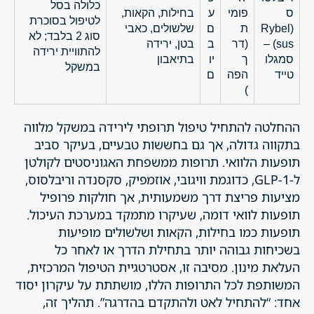
כלולה בסל
ס
פומי
ע
בחילות, הקאות,
לטיפול בסוכרת
(Rybel
ת
ם
שלשולים, כאבי
סוג 2 בלבד; לא
sus) –
(דר
ב
בטן, ירידה
להתוויית ירידה
סמגלו
ך
יו
בתיאבון
במשקל
טייד
הפה
ם
)
ההחלטה להתחיל טיפול תרופתי לירידה במשקל מלווה
בתקווה גדולה, אך גם בחששות טבעיים, בעיקר סביב
תופעות הלוואי. תרופות ממשפחת האגוניסטים לקולטן
ל-GLP-1, כדוגמת וויגובי, אוזמפיק, סקסנדה וריבלסוס,
מציעות פריצת דרך משמעותית, אך חולקות פרופיל
תופעות לוואי דומה, שעיקרו מתמקד במערכת העיכול.
תופעות כמו בחילות, הקאות ושלשולים מופיעות
בשכיחות גבוהה יותר בתחילת הדרך או לאחר כל
העלאת מינון. מסיבה זו, אסטרטגיית הטיפול המרכזית,
המשותפת לכל התרופות הללו, מושתתת על עיקרון יסוד
אחד: “להתחיל לאט ולהתקדם בהדרגה”. תהליך זה,