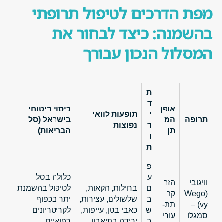
מפת הדרכים לטיפול תרופתי
בהשמנה: כיצד לבחור את
המסלול הנכון עבורך
ת
ד
אופן
כיסוי ביטוחי
י
תופעות לוואי
תרופה
המ
בישראל (סל
ר
נפוצות
תן
הבריאות)
ו
ת
פ
ע
כלולה בסל
וויגובי
הזר
ם
בחילות, הקאות,
לטיפול בהשמנת
(Wego
קה
ב
שלשולים, עצירות,
יתר בכפוף
vy) –
תת-
ש
כאבי בטן, עייפות,
לקריטריונים
סמגלו
עורי
ב
ירידה בתיאבון
רפואיים