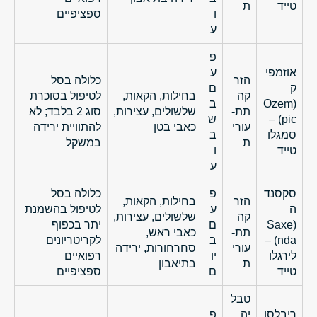
טייד
ת
ו
ספציפיים
ע
פ
אוזמפי
ע
הזר
כלולה בסל
ק
ם
קה
בחילות, הקאות,
לטיפול בסוכרת
(Ozem
ב
תת-
שלשולים, עצירות,
סוג 2 בלבד; לא
pic) –
ש
עורי
כאבי בטן
להתוויית ירידה
סמגלו
ב
ת
במשקל
טייד
ו
ע
סקסנד
פ
כלולה בסל
הזר
בחילות, הקאות,
ה
ע
לטיפול בהשמנת
קה
שלשולים, עצירות,
(Saxe
ם
יתר בכפוף
תת-
כאבי ראש,
nda) –
ב
לקריטריונים
עורי
סחרחורות, ירידה
לירגלו
יו
רפואיים
ת
בתיאבון
טייד
ם
ספציפיים
טבל
ריבלסו
יה
פ