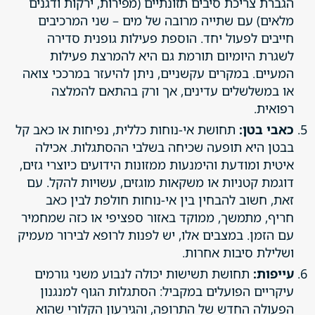
הגברת צריכת סיבים תזונתיים (מפירות, ירקות ודגנים
מלאים) עם שתייה מרובה של מים – שני המרכיבים
חייבים לפעול יחד. הוספת פעילות גופנית סדירה
לשגרת היומיום תורמת גם היא להמרצת פעילות
המעיים. במקרים עקשניים, ניתן להיעזר במרככי צואה
או במשלשלים עדינים, אך ורק בהתאם להמלצה
רפואית.
כאבי בטן:
תחושת אי-נוחות כללית, נפיחות או כאב קל
בבטן היא תופעה שכיחה בשלבי ההסתגלות. אכילה
איטית ומודעת והימנעות ממזונות הידועים כיוצרי גזים,
דוגמת קטניות או משקאות מוגזים, עשויות להקל. עם
זאת, חשוב להבחין בין אי-נוחות חולפת לבין כאב
חריף, מתמשך, ממוקד באזור ספציפי או כזה שמחמיר
עם הזמן. במצבים אלו, יש לפנות לרופא לבירור מעמיק
ושלילת סיבות אחרות.
עייפות:
תחושת תשישות יכולה לנבוע משני גורמים
עיקריים הפועלים במקביל: הסתגלות הגוף למנגנון
הפעולה החדש של התרופה, והגירעון הקלורי שהוא