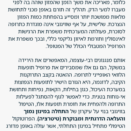
כלומר, מאריכה את משך הזמן שהמזון שוהה בה לפני
מעברו למעי הדק. תהליך זה תורם באופן מכני לתחושת
מלאות ממושכת יותר ומסייע בהפחתת כמות המזון
הנצרכת. שלישית, על אף שוויגובי אינה מוגדרת כתרופה
לסוכרת, פעולתה המערכתית משפרת את הרגישות
לאינסולין ותורמת לאיזון גליקמי כללי, ובכך משפרת את
הפרופיל המטבולי הכולל של המטופל.
אותם מנגנונים רבי-עוצמה, המאפשרים את הירידה
במשקל, הם גם אלו שמסבירים את פרופיל תופעות
הלוואי האופייני לתרופה. ההאטה בקצב התרוקנות
הקיבה, לדוגמה, היא הגורם הישיר לתופעות הנפוצות
במערכת העיכול, כגון בחילות, הקאות, נפיחות ותחושת
אי-נוחות בטנית. כדי לאפשר לגוף להסתגל לפעילות
התרופה ולהפחית את חומרת תופעות אלו, הטיפול
בוויגובי בנוי על עיקרון של
התחלה במינון נמוך
והעלאה הדרגתית ומבוקרת (טיטרציה)
. הפרוטוקול
הטיפולי מתחיל במינון התחלתי, אשר עולה באופן מדורג