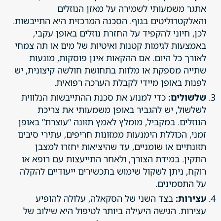
אתגר משמעותי לשמירה על מאזן הנוזלים
והאלקטרוליטים בגוף. הסכנה המרכזית היא התייבשות.
לכן, חיוני להקפיד על החזרת נוזלים באופן עקבי,
באמצעות לגימות קטנות ואיטיות של מים או תה צמחי
לאורך כל היום. אם ההקאות אינן פוסקות, מונעות
שתייה מספקת או מלוות בתחושת חולשה קיצונית, יש
לפנות באופן מיידי לקבלת הערכה רפואית.
שלשולים:
כדי למנוע את סכנת ההתייבשות הנלווית
לשלשול, יש להגביר באופן משמעותי את צריכת
הנוזלים. במקביל, מומלץ לאמץ תזונה “עוצרת” באופן
זמני, הכוללת הימנעות ממזונות חריפים, עתירי סיבים
תזונתיים או שומניים, עד שהיציאות יחזרו למצבן
התקין. במידת הצורך, ולאחר התייעצות עם רופא או
רוקח, ניתן לשקול שימוש בתכשירים ייעודיים להקלה
על התסמינים.
עצירות:
בצד השני של הסקאלה, עלולה להופיע
עצירות. הגישה היעילה ביותר לטיפול היא שילוב של