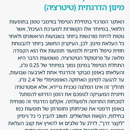
מינון הדרגתית (טיטרציה)
האתגר המרכזי בתחילת הטיפול בוויגובי טמון בתופעות
הלוואי, במיוחד אלו הקשורות למערכת העיכול, אשר
נוטות להיות מורגשות ביותר בשבועות הראשונים ולאחר
כל העלאת מינון. לכן, העיקרון החשוב ביותר להבטחת
חווית טיפול חיובית ולמזעור תופעות אלו הוא הקפדה
מלאה על פרוטוקול הטיטרציה. משמעות הדבר היא
התחלת הטיפול במינון נמוך במיוחד של 0.25 מ”ג,
והעלאתו באופן מבוקר והדרגתי אחת לארבעה שבועות,
עד להגעה למינון האחזקה האופטימלי של 2.4 מ”ג.
תהליך זה אינו המלצה טכנית גרידא, אלא אסטרטגיה
חיונית המעניקה לגופכם את הזמן הדרוש להסתגל
לנוכחות התרופה ולפעולתה. אקלום הדרגתי זה מפחית
באופן דרמטי את שכיחותן וחומרתן של תופעות כמו
בחילות, הקאות ושלשולים. חשוב להבין כי כל ניסיון
“לקצר דרך”, לדלג על שלבים או להאיץ את קצב העלאת