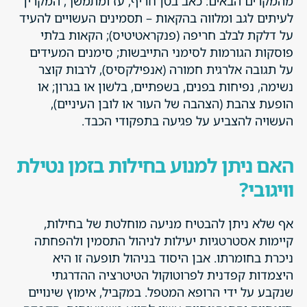
מהמקרים הבאים: כאב בטן חריף, עז ומתמשך, המקרין
לעיתים לגב ומלווה בהקאות – תסמינים העשויים להעיד
על דלקת לבלב חריפה (פנקראטיטיס); הקאות בלתי
פוסקות הגורמות לסימני התייבשות; סימנים המעידים
על תגובה אלרגית חמורה (אנפילקסיס), לרבות קוצר
נשימה, נפיחות בפנים, בשפתיים, בלשון או בגרון; או
הופעת צהבת (הצהבה של העור או לובן העיניים),
העשויה להצביע על פגיעה בתפקודי הכבד.
האם ניתן למנוע בחילות בזמן נטילת
וויגובי?
אף שלא ניתן להבטיח מניעה מוחלטת של בחילות,
קיימות אסטרטגיות יעילות לניהול התסמין ולהפחתה
ניכרת בחומרתו. אבן היסוד בניהול תופעה זו היא
היצמדות קפדנית לפרוטוקול הטיטרציה ההדרגתי
שנקבע על ידי הרופא המטפל. במקביל, אימוץ שינויים