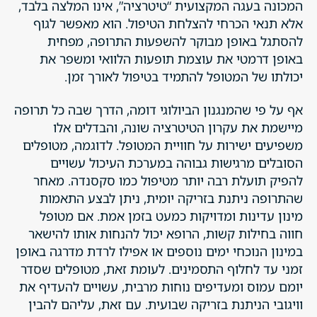
המכונה בעגה המקצועית “טיטרציה”, אינו המלצה בלבד,
אלא תנאי הכרחי להצלחת הטיפול. הוא מאפשר לגוף
להסתגל באופן מבוקר להשפעות התרופה, מפחית
באופן דרמטי את עוצמת תופעות הלוואי ומשפר את
יכולתו של המטופל להתמיד בטיפול לאורך זמן.
אף על פי שהמנגנון הביולוגי דומה, הדרך שבה כל תרופה
מיישמת את עקרון הטיטרציה שונה, והבדלים אלו
משפיעים ישירות על חוויית המטופל. לדוגמה, מטופלים
הסובלים מרגישות גבוהה במערכת העיכול עשויים
להפיק תועלת רבה יותר מטיפול כמו סקסנדה. מאחר
שהתרופה ניתנת בזריקה יומית, ניתן לבצע התאמות
מינון עדינות ומדויקות כמעט בזמן אמת. אם מטופל
חווה בחילות קשות, הרופא יכול להנחות אותו להישאר
במינון הנוכחי ימים נוספים או אפילו לרדת מדרגה באופן
זמני עד לחלוף התסמינים. לעומת זאת, מטופלים שסדר
יומם עמוס ומעדיפים נוחות מרבית, עשויים להעדיף את
וויגובי הניתנת בזריקה שבועית. עם זאת, עליהם להבין