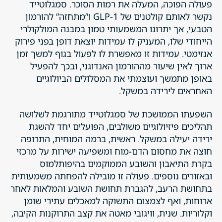
פעולה הפוכה, המעלה את רמות הסוכר. סמגלוטייד
נקשר לאותם קולטנים של GLP-1 ו”מתחזה” להורמון
הטבעי, אך יתרונו המשמעותי טמון במבנה המולקולרי
הייחודי שלו, המעניק לו עמידות יוצאת דופן בפני פירוק
אנזימטי. עמידות זו מאפשרת לו לפעול בגוף למשך זמן
ארוך לאין שיעור מההורמון האנדוגני, ובכך להפעיל
באופן מתמשך ועוצמתי את המסלולים הביולוגיים
האחראים לירידה במשקל.
השפעתו הממושכת של סמגלוטייד מתורגמת לשלושה
תהליכים פיזיולוגיים משולבים, הפועלים יחד להשגת
ירידה יעילה במשקל. ראשית, ברמה המוחית, התרופה
חוצה את מחסום הדם-מוח ומשפיעה ישירות על מרכזי
בקרת התיאבון והשובע הממוקמים בהיפותלמוס
ובאזורים נוספים. פעולה זו מובילה להפחתה משמעותית
בתחושת הרעב, להגברת תחושת השובע והמלאות לאחר
ארוחות, ואף לצמצום התשוקה למאכלים עתירי שומן
וקלוריות. שנית, וויגובי מאטה את קצב התרוקנות הקיבה,