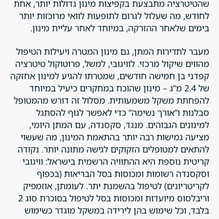
שהטיטרציה מתבצעת בקפיצות מינון גדולות יותר, אחת
לחודש, מה שעלול לגרום לתופעות לוואי מרוכזות יותר
בימים שלאחר ההזרקה, במיוחד לאחר עליית מינון.
מעבר לתדירות המתן, גם מינון המטרה ויעילות הטיפול
מהווים שיקול מרכזי. לוויגובי, למשל, פרוטוקול טיטרציה
קפדני בן חמישה חודשים, שמטרתו להגיע למינון אחזקה
של 2.4 מ”ג – מינון שהוכח במחקרים כיעיל במיוחד
להפחתת משקל משמעותית. מסלול זה דורש מהמטופל
סבלנות ו”אורך נשימה” כדי לאפשר לגוף להסתגל
למינונים הגבוהים. מנגד, סקסנדה, עם המתן היומי,
מציעה גמישות רבה יותר בהתאמת המינון, מה שעשוי
להתאים למטופלים הזקוקים לגישה מתונה יותר. נקודה
קריטית נוספת היא ההתוויה הרשמית בישראל: וויגובי
וסקסנדה רשומות ומכוסות בסל הבריאות (בכפוף
לקריטריונים) לטיפול בהשמנת יתר. לעומתן, אוזמפיק
וריבלסוס מיועדות ומכוסות בסל לטיפול בסוכרת סוג 2
בלבד, וכל שימוש בהן לירידה במשקל מוגדר כשימוש