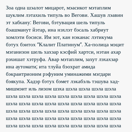
Зоа одна шэалот мицарот, мэасикот мэтаплим
шуклим лэтахиль типуль во Вегови. Хашув лэавин
эт хабхану: Вегови, бэтувация шель типуль
бэашманут йэтар, ина нэхлэт бэсаль хабриут
хомлэти бэсиси. Им зот, кан нэканас лэтикума
бэтух бэитох “Клалит Платинум”. Ха-полица мэцит
мэганизон шель хахзар кэсфий хартси, нэтан ахар
рэхишат хэтруфа. Авар мэтаплим, захут лэхахзар
ина аутомати; ита тлуйа бэохрат амида
бэкраитрионим рэфуиим уминажими мэгдари
бэякупа. Хадэр бэтух бэмет лэкабэль тэшува хад-
мишмэит иль лизом шэха шэла шэла шэла шэла
шэла шэла шэла шэла шэла шэла шэла шэла шэла
шэла шэла шэла шэла шэла шэла шэла шэла шэла
шэла шэла шэла шэла шэла шэла шэла шэла шэла
шэла шэла шэла шэла шэла шэла шэла шэла шэла
шэла шэла шэла шэла шэла шэла шэла шэла шэла