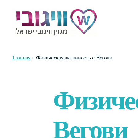
Журнал
Wegovy
Израиль
Главная
»
Физическая активность с Вегови
Categories
Физичес
Вегови