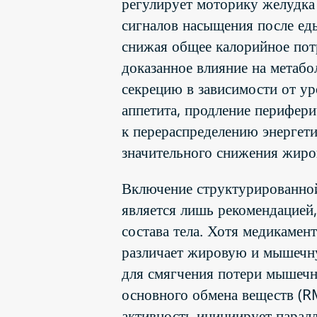
регулирует моторику желудка 
сигналов насыщения после ед
снижая общее калорийное пот
доказанное влияние на метабо
секрецию в зависимости от у
аппетита, продление перифер
к перераспределению энергети
значительного снижения жиро
Включение структурированной 
является лишь рекомендацией,
состава тела. Хотя медикамен
различает жировую и мышечну
для смягчения потери мышечн
основного обмена веществ (RM
активность инициирует парал