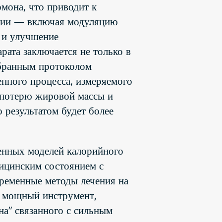
рмона, что приводит к
яции — включая модуляцию
 и улучшение
рата заключается не только в
обранным протоколом
енного процесса, измеряемого
т потерю жировой массы и
 результатом будет более
енных моделей калорийного
дицинским состоянием с
временные методы лечения на
й мощный инструмент,
а” связанного с сильным