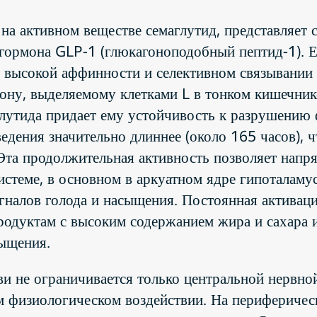
на активном веществе семаглутид, представляет 
 гормона GLP-1 (глюкагоноподобный пептид-1). 
а высокой аффинности и селективном связывании
ону, выделяемому клетками L в тонком кишечнике
глутида придает ему устойчивость к разрушению 
едения значительно длиннее (около 165 часов), ч
 Эта продолжительная активность позволяет нап
стеме, в основном в аркуатном ядре гипоталамуса
гналов голода и насыщения. Постоянная активаци
продуктам с высоким содержанием жира и сахара 
ыщения.
и не ограничивается только центральной нервной
м физиологическом воздействии. На периферичес