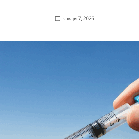
января 7, 2026
Post
date