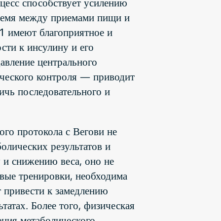
оцесс способствует усилению
время между приемами пищи и
1 имеют благоприятное и
сти к инсулину и его
авление центрального
ического контроля — приводит
тичь последовательного и
ого протокола с Вегови не
болических результатов и
 и снижению веса, оно не
вые тренировки, необходима
т привести к замедлению
татах. Более того, физическая
ения метаболического