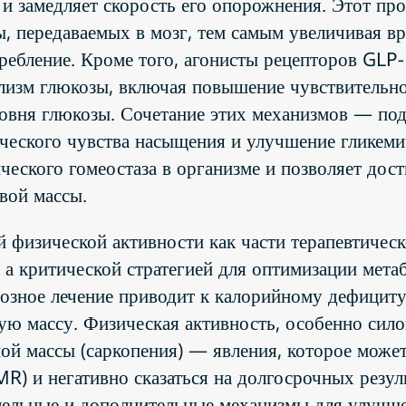
и замедляет скорость его опорожнения. Этот пр
ы, передаваемых в мозг, тем самым увеличивая 
ребление. Кроме того, агонисты рецепторов GLP-
лизм глюкозы, включая повышение чувствительно
ровня глюкозы. Сочетание этих механизмов — под
ического чувства насыщения и улучшение гликем
ческого гомеостаза в организме и позволяет дос
вой массы.
физической активности как части терапевтическ
 а критической стратегией для оптимизации мета
тозное лечение приводит к калорийному дефициту
ю массу. Физическая активность, особенно сило
ой массы (саркопения) — явления, которое може
R) и негативно сказаться на долгосрочных резуль
лельные и дополнительные механизмы для улучш