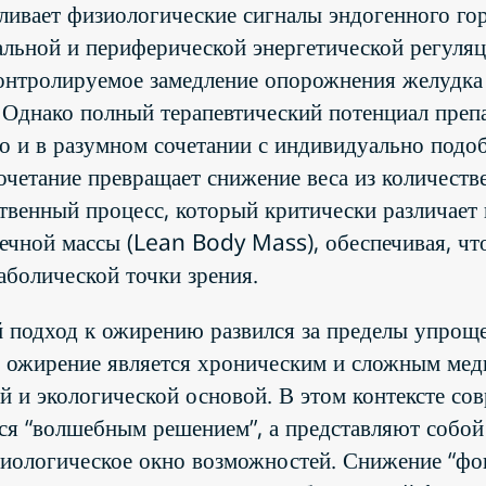
иливает физиологические сигналы эндогенного го
альной и периферической энергетической регул
контролируемое замедление опорожнения желудка
 Однако полный терапевтический потенциал препа
 но и в разумном сочетании с индивидуально под
очетание превращает снижение веса из количеств
ственный процесс, который критически различае
чной массы (Lean Body Mass), обеспечивая, что
таболической точки зрения.
 подход к ожирению развился за пределы упрощ
то ожирение является хроническим и сложным ме
й и экологической основой. В этом контексте со
тся “волшебным решением”, а представляют собо
ологическое окно возможностей. Снижение “фон