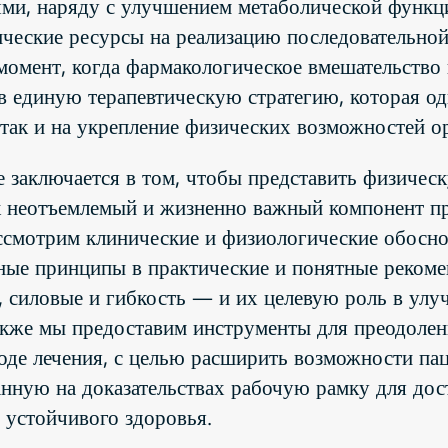
ми, наряду с улучшением метаболической функци
ические ресурсы на реализацию последовательно
момент, когда фармакологическое вмешательство
в единую терапевтическую стратегию, которая од
так и на укрепление физических возможностей о
не заключается в том, чтобы представить физичес
к неотъемлемый и жизненно важный компонент пр
ссмотрим клинические и физиологические обосно
ные принципы в практические и понятные рекоме
 силовые и гибкость — и их целевую роль в улуч
Также мы предоставим инструменты для преодоле
оде лечения, с целью расширить возможности па
нную на доказательствах рабочую рамку для до
и устойчивого здоровья.