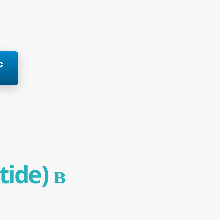
с
ide) в