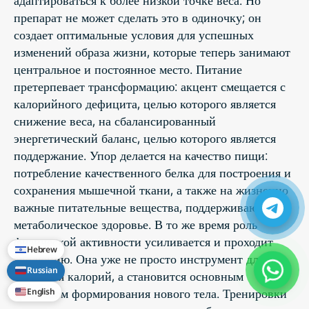
препарат не может сделать это в одиночку; он
создает оптимальные условия для успешных
изменений образа жизни, которые теперь занимают
центральное и постоянное место. Питание
претерпевает трансформацию: акцент смещается с
калорийного дефицита, целью которого является
снижение веса, на сбалансированный
энергетический баланс, целью которого является
поддержание. Упор делается на качество пищи:
потребление качественного белка для построения и
сохранения мышечной ткани, а также на жизненно
важные питательные вещества, поддерживающие
метаболическое здоровье. В то же время роль
физической активности усиливается и проходит
Hebrew
эволюцию. Она уже не просто инструмент для
Russian
сжигания калорий, а становится основным
средством формирования нового тела. Тренировки
English