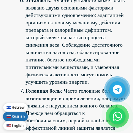
вызвано двумя основными факторами,
действующими одновременно: адаптацией
организма к новому механизму действия
препарата и калорийным дефицитом,
который является частью процесса
снижения веса. Соблюдение достаточного
количества часов сна, сбалансированное
питание, богатое необходимыми
питательными веществами, и умеренная
физическая активность могут помочь
улучшить уровень энергии.
Головная боль:
Часто головные боли,
возникающие во время лечения, напрямую
связаны с нарушением водного баланса.
Hebrew
Прежде чем обращаться к
Russian
обезболивающим, первой и наиболее
English
эффективной линией защиты является