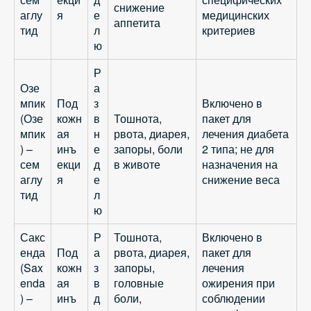
снижение
аглу
я
е
медицинских
аппетита
тид
л
критериев
ю
Р
Озе
а
мпик
Под
з
Включено в
(Озе
кожн
в
Тошнота,
пакет для
мпик
ая
н
рвота, диарея,
лечения диабета
) –
инъ
е
запоры, боли
2 типа; не для
сем
екци
д
в животе
назначения на
аглу
я
е
снижение веса
тид
л
ю
Сакс
Р
Тошнота,
Включено в
енда
Под
а
рвота, диарея,
пакет для
(Sax
кожн
з
запоры,
лечения
enda
ая
в
головные
ожирения при
) –
инъ
д
боли,
соблюдении