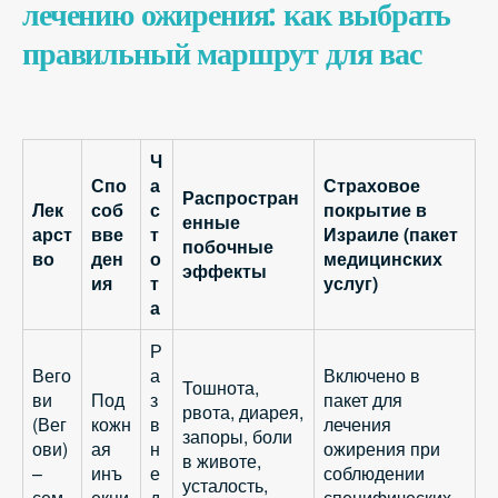
лечению ожирения: как выбрать
правильный маршрут для вас
Ч
Спо
а
Страховое
Распростран
Лек
соб
с
покрытие в
енные
арст
вве
т
Израиле (пакет
побочные
во
ден
о
медицинских
эффекты
ия
т
услуг)
а
Р
Вего
а
Включено в
Тошнота,
ви
Под
з
пакет для
рвота, диарея,
(Вег
кожн
в
лечения
запоры, боли
ови)
ая
н
ожирения при
в животе,
–
инъ
е
соблюдении
усталость,
сем
екци
д
специфических