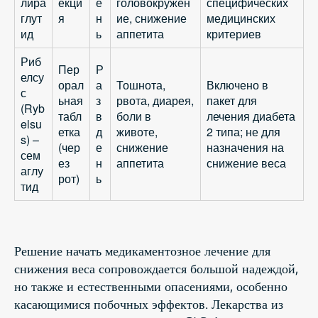
лира
екци
е
головокружен
специфических
глут
я
н
ие, снижение
медицинских
ид
ь
аппетита
критериев
Риб
Пер
Р
елсу
орал
а
Тошнота,
Включено в
с
ьная
з
рвота, диарея,
пакет для
(Ryb
табл
в
боли в
лечения диабета
elsu
етка
д
животе,
2 типа; не для
s) –
(чер
е
снижение
назначения на
сем
ез
н
аппетита
снижение веса
аглу
рот)
ь
тид
Решение начать медикаментозное лечение для
снижения веса сопровождается большой надеждой,
но также и естественными опасениями, особенно
касающимися побочных эффектов. Лекарства из