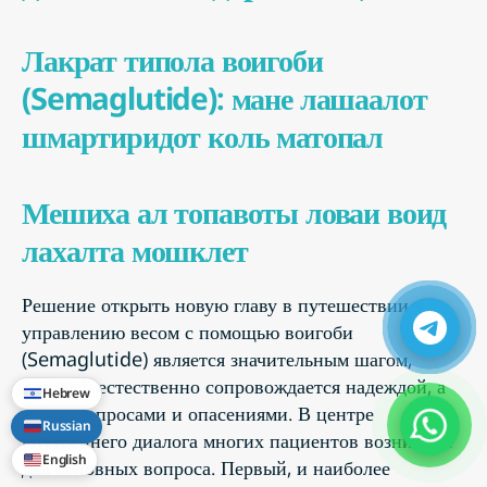
Лакрат типола воигоби
(Semaglutide): мане лашаалот
шмартиридот коль матопал
Мешиха ал топавоты ловаи воид
лахалта мошклет
Решение открыть новую главу в путешествии по
управлению весом с помощью воигоби
(Semaglutide) является значительным шагом,
который естественно сопровождается надеждой, а
Hebrew
также вопросами и опасениями. В центре
Russian
внутреннего диалога многих пациентов возникают
English
два основных вопроса. Первый, и наиболее