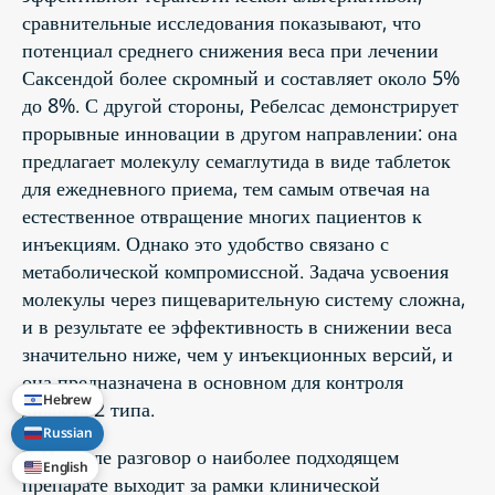
сравнительные исследования показывают, что
потенциал среднего снижения веса при лечении
Саксендой более скромный и составляет около 5%
до 8%. С другой стороны, Ребелсас демонстрирует
прорывные инновации в другом направлении: она
предлагает молекулу семаглутида в виде таблеток
для ежедневного приема, тем самым отвечая на
естественное отвращение многих пациентов к
инъекциям. Однако это удобство связано с
метаболической компромиссной. Задача усвоения
молекулы через пищеварительную систему сложна,
и в результате ее эффективность в снижении веса
значительно ниже, чем у инъекционных версий, и
она предназначена в основном для контроля
Hebrew
диабета 2 типа.
Russian
В Израиле разговор о наиболее подходящем
English
препарате выходит за рамки клинической