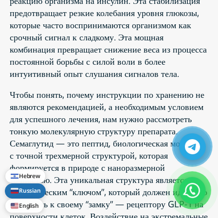
реакцию организма на инсулин. Эта стабилизация
предотвращает резкие колебания уровня глюкозы,
которые часто воспринимаются организмом как
срочный сигнал к сладкому. Эта мощная
комбинация превращает снижение веса из процесса
постоянной борьбы с силой воли в более
интуитивный опыт слушания сигналов тела.
Чтобы понять, почему инструкции по хранению не
являются рекомендацией, а необходимым условием
для успешного лечения, нам нужно рассмотреть
тонкую молекулярную структуру препарата.
Семаглутид — это пептид, биологическая молекула
с точной трехмерной структурой, которая
формируется в природе с наноразмерной
Hebrew
точностью. Эта уникальная структура является
биологическим “ключом”, который должен идеально
Russian
подходить к своему “замку” — рецептору GLP-1 на
English
поверхности клеток. Воздействие на экстремальные